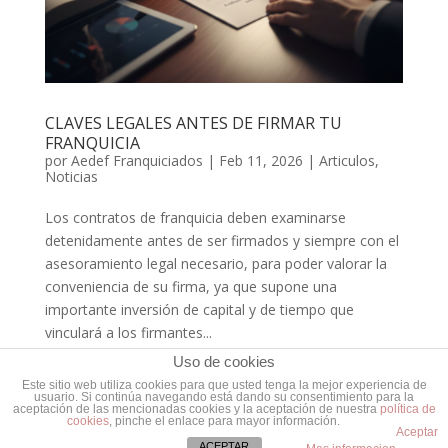
CLAVES LEGALES ANTES DE FIRMAR TU
FRANQUICIA
por
Aedef Franquiciados
|
Feb 11, 2026
|
Articulos
,
Noticias
Los contratos de franquicia deben examinarse
detenidamente antes de ser firmados y siempre con el
asesoramiento legal necesario, para poder valorar la
conveniencia de su firma, ya que supone una
importante inversión de capital y de tiempo que
vinculará a los firmantes...
Uso de cookies
Este sitio web utiliza cookies para que usted tenga la mejor experiencia de
usuario. Si continúa navegando está dando su consentimiento para la
aceptación de las mencionadas cookies y la aceptación de nuestra
política de
cookies
, pinche el enlace para mayor información.
Aceptar
© AEDEF 2019 -
Localizacion
-
FAQ
-
Formacion
ACEPTAR