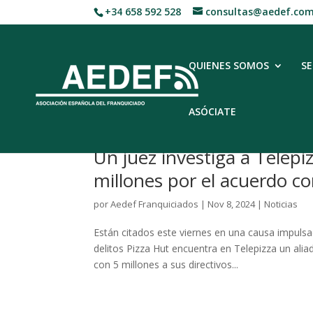
+34 658 592 528
consultas@aedef.co
QUIENES SOMOS
SE
ASÓCIATE
Un juez investiga a Telepi
millones por el acuerdo c
por
Aedef Franquiciados
|
Nov 8, 2024
|
Noticias
Están citados este viernes en una causa impuls
delitos Pizza Hut encuentra en Telepizza un al
con 5 millones a sus directivos...