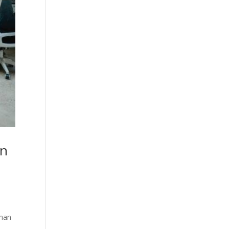
en
 han