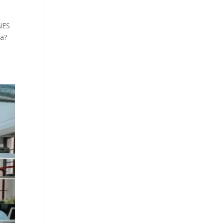
NES
ia?