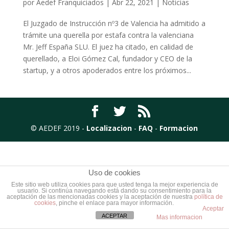
por
Aedef Franquiciados
|
Abr 22, 2021
|
Noticias
El Juzgado de Instrucción nº3 de Valencia ha admitido a
trámite una querella por estafa contra la valenciana
Mr. Jeff España SLU. El juez ha citado, en calidad de
querellado, a Eloi Gómez Cal, fundador y CEO de la
startup, y a otros apoderados entre los próximos...
© AEDEF 2019 -
Localizacion
-
FAQ
-
Formacion
Uso de cookies
Este sitio web utiliza cookies para que usted tenga la mejor experiencia de
usuario. Si continúa navegando está dando su consentimiento para la
aceptación de las mencionadas cookies y la aceptación de nuestra
política de
cookies
, pinche el enlace para mayor información.
Aceptar
ACEPTAR
Mas informacion