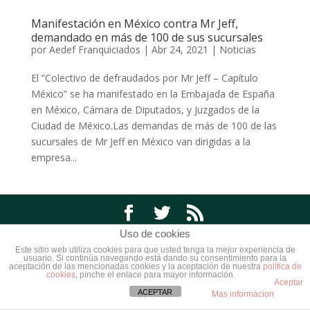
Manifestación en México contra Mr Jeff,
demandado en más de 100 de sus sucursales
por
Aedef Franquiciados
|
Abr 24, 2021
|
Noticias
El ”Colectivo de defraudados por Mr Jeff – Capítulo
México” se ha manifestado en la Embajada de España
en México, Cámara de Diputados, y Juzgados de la
Ciudad de México.Las demandas de más de 100 de las
sucursales de Mr Jeff en México van dirigidas a la
empresa...
Uso de cookies
© AEDEF 2019 -
Localizacion
-
FAQ
-
Formacion
Este sitio web utiliza cookies para que usted tenga la mejor experiencia de
usuario. Si continúa navegando está dando su consentimiento para la
aceptación de las mencionadas cookies y la aceptación de nuestra
política de
cookies
, pinche el enlace para mayor información.
Aceptar
ACEPTAR
Mas informacion