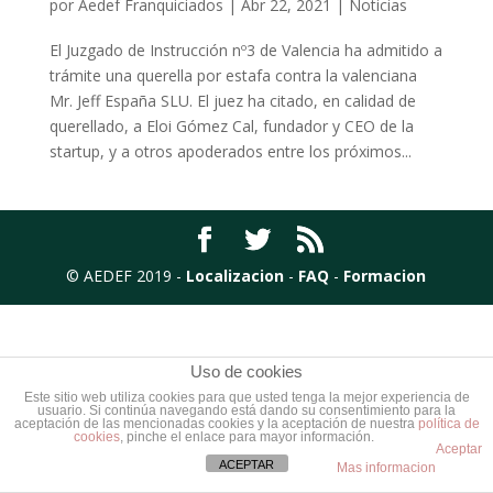
por
Aedef Franquiciados
|
Abr 22, 2021
|
Noticias
El Juzgado de Instrucción nº3 de Valencia ha admitido a
trámite una querella por estafa contra la valenciana
Mr. Jeff España SLU. El juez ha citado, en calidad de
querellado, a Eloi Gómez Cal, fundador y CEO de la
startup, y a otros apoderados entre los próximos...
© AEDEF 2019 -
Localizacion
-
FAQ
-
Formacion
Uso de cookies
Este sitio web utiliza cookies para que usted tenga la mejor experiencia de
usuario. Si continúa navegando está dando su consentimiento para la
aceptación de las mencionadas cookies y la aceptación de nuestra
política de
cookies
, pinche el enlace para mayor información.
Aceptar
ACEPTAR
Mas informacion